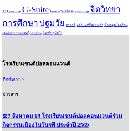
G-Suite
จิตวิทยา
AI
Categories
Google
STEM
tips
warm up
การศึกษา
ปฐมวัย
สารคดี
หลักแห่งชีวิต 4 หลัก
ห้องสมุดโรงเรียน
เซนต์ปอลคอนแวนต์
เศษส่วน
โรคพิษสุนัขบ้า
โรงเรียนเซนต์ปอลคอนแวนต์
ติดต่อเรา >
ข่าวสาร
⚖️7 สิงหาคม 69 โรงเรียนเซนต์ปอลคอนแวนต์ร่วม
กิจกรรมเนื่องในวันรพี ประจำปี 2569