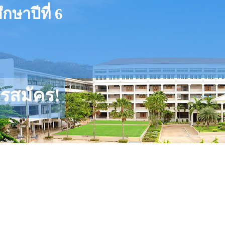
กษาปีที่ 6
ารสมัคร!