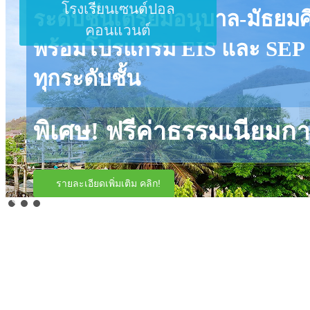
โรงเรียนเซนต์ปอล
ระดับชั้นเตรียมอนุบาล-มัธยมศึ
คอนแวนต์
พร้อมโปรแกรม EIS และ SEP
ทุกระดับชั้น
พิเศษ! ฟรีค่าธรรมเนียมก
รายละเอียดเพิ่มเติม คลิก!