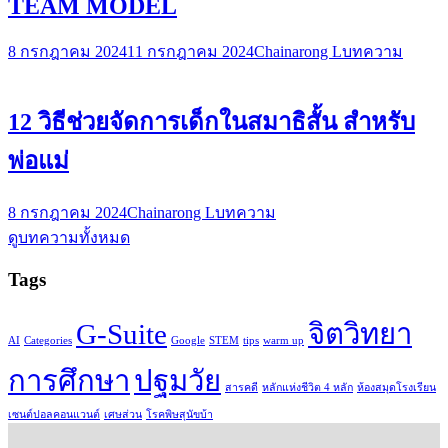
TEAM MODEL
8 กรกฎาคม 2024
11 กรกฎาคม 2024
Chainarong L
บทความ
12 วิธีช่วยจัดการเด็กในสมาธิสั้น สำหรับ
พ่อแม่
8 กรกฎาคม 2024
Chainarong L
บทความ
ดูบทความทั้งหมด
Tags
G-Suite
จิตวิทยา
AI
Categories
Google
STEM
tips
warm up
การศึกษา
ปฐมวัย
สารคดี
หลักแห่งชีวิต 4 หลัก
ห้องสมุดโรงเรียน
เซนต์ปอลคอนแวนต์
เศษส่วน
โรคพิษสุนัขบ้า