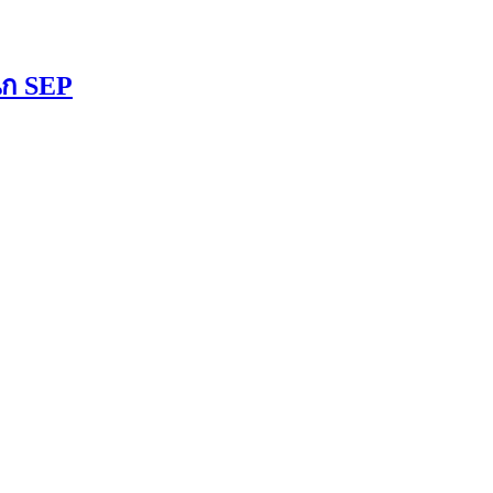
ผนก SEP