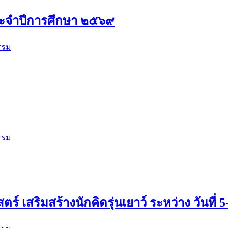
ระจำปีการศึกษา ๒๕๖๙
รรม
รรม
สริมสร้างนักคิดรุ่นเยาว์ ระหว่าง วันที่ 5-