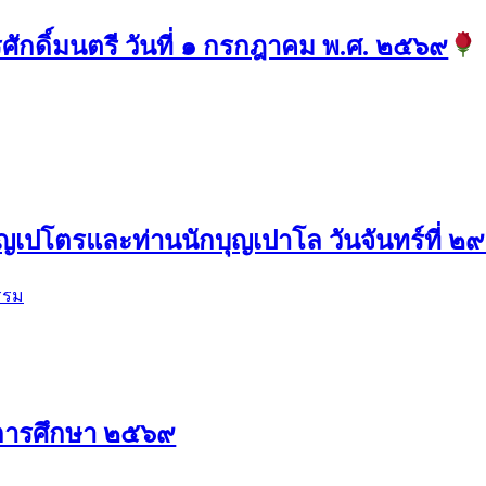
ักดิ์มนตรี วันที่ ๑ กรกฎาคม พ.ศ. ๒๕๖๙
เปโตรและท่านนักบุญเปาโล วันจันทร์ที่ ๒
รรม
ีการศึกษา ๒๕๖๙