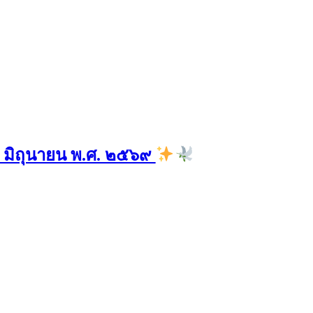
๙ มิถุนายน พ.ศ. ๒๕๖๙