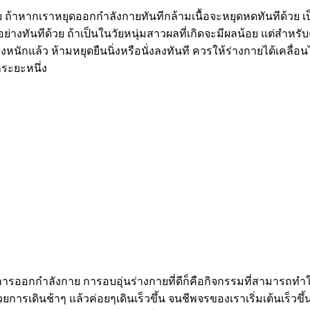
ย ถ้าหากเราหยุดออกกำลังกายทันทีกล้ามเนื้อจะหยุดหดทันทีด้วย เ
อดอย่างทันทีด้วย ถ้าเป็นในวัยหนุ่มสาวผลที่เกิดจะมีผลน้อย แต่สำหร
หนักแล้ว ห้ามหยุดยืนนิ่งหรือนั่งลงทันที ควรให้ร่างกายได้เคลื่อนไห
กระยะหนึ่ง
รออกกำลังกาย การอบอุ่นร่างกายที่ดีก็คือกิจกรรมที่สามารถทำให
วยการเดินช้าๆ แล้วค่อยๆเดินเร็วขึ้น จนชีพจรของเราเริ่มเต้นเร็วขึ้น