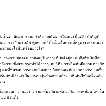
จึงเป็นค่านิยมการออกกำลังกายกันมากในขณะนี้แต่สิ่งสำคัญที่
ดปากว่า “วอร์มอัพ-คูลดาวน์” ถือเป็นขั้นตอนที่ครูพละเทรนเนอร์
ะเกิดอะไรขึ้นหรืออย่างไร?
น ร่างกายของคนเรายังอยู่ในภาวะที่ปกติอยู่ฉะนั้นจึงจำเป็นที่จะ
กำลังกาย ซึ่งสามารถทำได้ง่ายๆ เลยก็คือ การยืดเส้นยืดสาย การยืด
นี้ทุกๆ คนที่ชื่นชอบการออกกำลังกาย ก็จะปลอดภัยจากอาการบาดเจ็บ
ร์มอัพเพียงแต่เป็นการอบอุ่นร่างกายหลังจากที่เล่นกีฬาเสร็จแล้ว
นอน
รียมส่วนต่างๆของร่างกายหรืออวัยวะที่เกี่ยวกับการเคลื่อน ไหวให้
น 2 ส่วนคือ