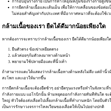
การอบอุ่นร่างกาย เป็นการทำให้อุณหภูมิของร่างกายสูงขึ้น
การยืดกล้ามเนื้อและเส้นเอ็น เพื่อให้การเคลื่อนของข้อต
ไม่ค่อยสำคัญเท่ากับประเทศ ที่มีอากาศหนาวที่จะต้องใช
กล้ามเนื้อของเรา ยืดได้ดีมากน้อยเพียงใด
หากต้องการจะทราบว่ากล้ามเนื้อของเรา ยืดได้ดีมากน้อยเพียงใดอา
ยืนตัวตรง ข้อเข่าเหยียดตรง
แล้วค่อยๆก้มตัวลงมาทางด้านหน้า
พยายามใช้ปลายมือแตะที่นิ้วเท้า
ถ้าสามารถแตะได้แสดงว่ากล้ามเนื้อทางด้านหลังไม่ตึง แต่ถ้านิ้
สะโพก และเอวให้มากขึ้น
การยืดกล้ามเนื้อจะต้องยืดช้าๆ อย่ายืดรุนแรงหรือทำในจังหวะท
กำลังกายแบบ แอโรบิกนั้น ห้ามหยุดออกกำลังกายทันทีทันใด จะต้
ใหญ่ หัวใจต้องส่งเลือดไปเลี้ยงกล้ามเนื้อที่ทำงานหนัก โดยบีบตัว
เป็นการรักษาวงจรการไหลเวียนของเลือดให้เป็นไปอย่างปกติ