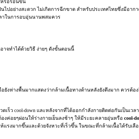
หรือร้อนขึ้น
่อเป็นไปอย่างสะดวก ไม่เกิดการฉีกขาด สำหรับประเทศไทยซึ่งมีอากา
้เวลาในการอบอุ่นนานพสมควร
จทำได้ด้วยวิธี ง่ายๆ ดังขั้นตอนนี้
วมือยังห่างพื้นมากแสดงว่ากล้ามเนื้อทางด้านหลังยังตึงมาก ควรต
ี่รวดเร็ว cool-down และหลังจากที่ได้ออกกำลังกายติดต่อกันเป็
องค่อยๆผ่อนให้ร่างกายเย็นลงช้าๆ ให้มีระยะคลายอุ่นหรือ
cool-d
ให้แรงมากขึ้นและด้วยจังหวะที่เร็วขึ้น ในขณะที่กล้ามเนื้อได้รับเ