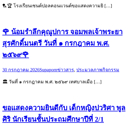
🏸🏆 โรงเรียนเซนต์ปอลคอนแวนต์ขอแสดงความยิ […]
🌹 น้อมรำลึกคุณูปการ จอมพลเจ้าพระยา
สุรศักดิ์มนตรี วันที่ ๑ กรกฎาคม พ.ศ.
๒๕๖๙🌹
30 กรกฎาคม 2026
Supaporn
ข่าวสาร
,
ประมวลภาพกิจกรรม
🏛️ วันที่ ๑ กรกฎาคม พ.ศ. ๒๕๖๙ เทศบาลเมือ […]
ขอแสดงความยินดีกับ เด็กหญิงปวริศา พูล
ศิริ นักเรียนชั้นประถมศึกษาปีที่ 2/1