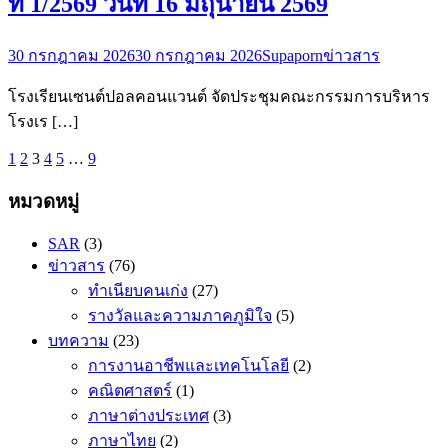
ที่ 1/2569 วันที่ 16 มิถุนายน 2569
30 กรกฎาคม 2026
30 กรกฎาคม 2026
Supaporn
ข่าวสาร
โรงเรียนเซนต์ปอลคอนแวนต์ จัดประชุมคณะกรรมการบริหาร
โรงเร […]
1
2
3
4
5
…
9
หมวดหมู่
SAR
(3)
ข่าวสาร
(76)
ทำเนียบคนเก่ง
(27)
รางวัลและความภาคภูมิใจ
(5)
บทความ
(23)
การงานอาชีพและเทคโนโลยี
(2)
คณิตศาสตร​์
(1)
ภาษาต่างประเทศ
(3)
ภาษาไทย
(2)