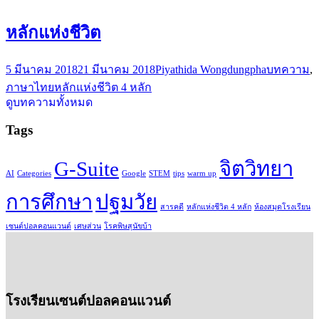
หลักแห่งชีวิต
5 มีนาคม 2018
21 มีนาคม 2018
Piyathida Wongdungpha
บทความ
,
ภาษาไทย
หลักแห่งชีวิต 4 หลัก
ดูบทความทั้งหมด
Tags
G-Suite
จิตวิทยา
AI
Categories
Google
STEM
tips
warm up
การศึกษา
ปฐมวัย
สารคดี
หลักแห่งชีวิต 4 หลัก
ห้องสมุดโรงเรียน
เซนต์ปอลคอนแวนต์
เศษส่วน
โรคพิษสุนัขบ้า
โรงเรียนเซนต์ปอลคอนแวนต์